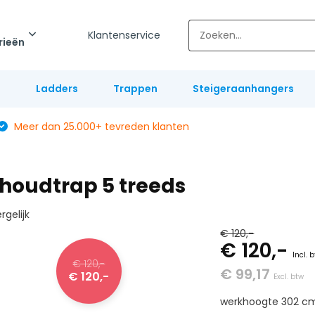
Klantenservice
rieën
l
Ladders
Trappen
Steigeraanhangers
Meer dan 25.000+ tevreden klanten
houdtrap 5 treeds
rgelijk
€ 120,-
€ 120,-
Incl. 
€ 120,-
€ 99,17
€ 120,-
Excl. btw
werkhoogte 302 c