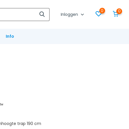
0
0
Inloggen
Info
btw
mhoogte trap 190 cm