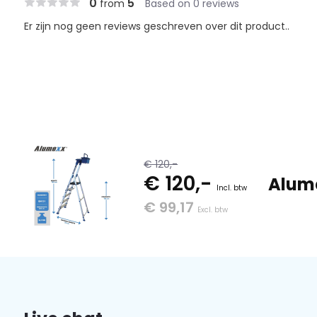
0
5
from
Based on 0 reviews
Er zijn nog geen reviews geschreven over dit product..
€ 120,-
€ 120,-
Alume
Incl. btw
€ 99,17
Excl. btw