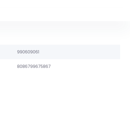
990609061
8086799675867