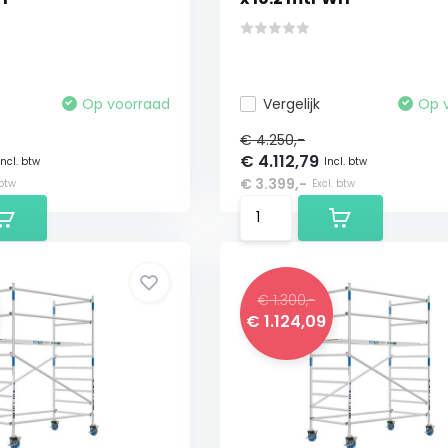
Op voorraad
Vergelijk
Op 
€ 4.250,-
€ 4.112,79
Incl. btw
Incl. btw
€ 3.399,-
 btw
Excl. btw
€ 1.300,-
€ 1.124,09