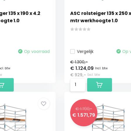
er 135 x 190 x 4.2
ASC rolsteiger 135 x 250 x
ogte 1.0
mtr werkhoogte 1.0
Op voorraad
Vergelijk
Op 
€ 1.300,-
€ 1.124,09
ncl. btw
Incl. btw
€ 929,-
tw
Excl. btw
€ 1.700,-
€ 1.571,79