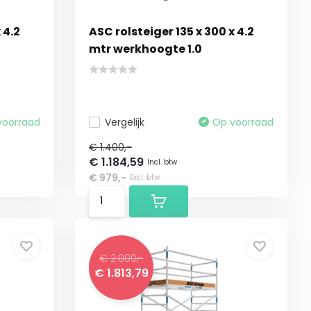
 4.2
ASC rolsteiger 135 x 300 x 4.2
mtr werkhoogte 1.0
voorraad
Vergelijk
Op voorraad
€ 1.400,-
€ 1.184,59
Incl. btw
€ 979,-
Excl. btw
€ 2.000,-
€ 1.813,79