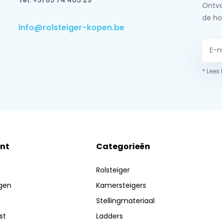
Tel: +31 85 74 405 29
Ontva
de ho
info@rolsteiger-kopen.be
* Lees
nt
Categorieën
Rolsteiger
ngen
Kamersteigers
Stellingmateriaal
st
Ladders