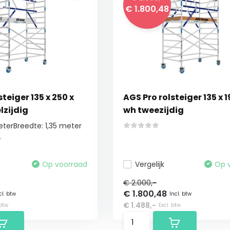
€ 1.800,48
teiger 135 x 250 x
AGS Pro rolsteiger 135 x 1
lzijdig
wh tweezijdig
eterBreedte: 1,35 meter
.
Op voorraad
Vergelijk
Op 
€ 2.000,-
€ 1.800,48
cl. btw
Incl. btw
€ 1.488,-
 btw
Excl. btw