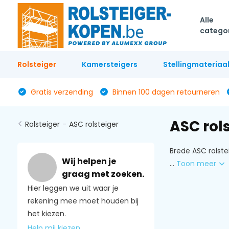
Alle
catego
Rolsteiger
Kamersteigers
Stellingmateriaa
Gratis verzending
Binnen 100 dagen retourneren
ASC rol
Rolsteiger
-
ASC rolsteiger
Brede ASC rolste
Wij helpen je
...
Toon meer
graag met zoeken.
Hier leggen we uit waar je
rekening mee moet houden bij
het kiezen.
Help mij kiezen