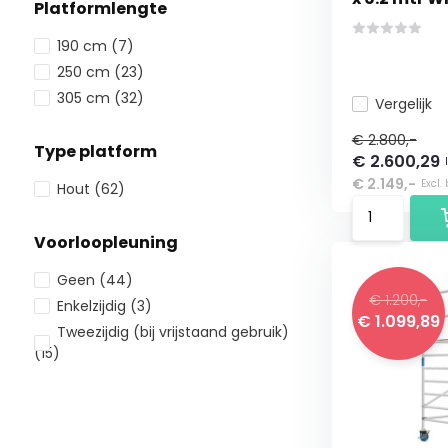
Platformlengte
190 cm
(7)
250 cm
(23)
305 cm
(32)
Vergelijk
€ 2.800,-
Type platform
€ 2.600,29
€ 2.149,-
Excl.
Hout
(62)
Voorloopleuning
Geen
(44)
€ 1.200,-
Enkelzijdig
(3)
€ 1.099,89
Tweezijdig (bij vrijstaand gebruik)
(15)