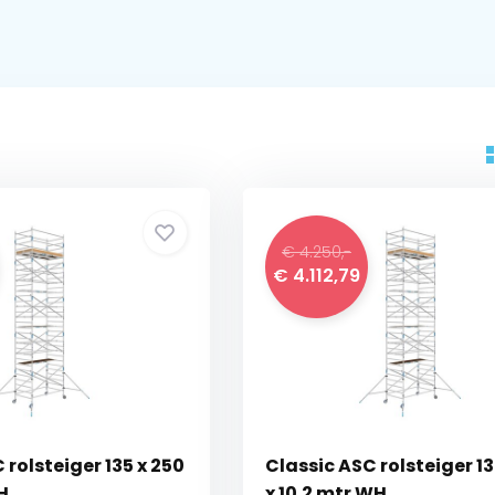
€ 4.250,-
€ 4.112,79
 rolsteiger 135 x 250
Classic ASC rolsteiger 13
H
x 10.2 mtr WH