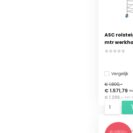
ASC rolsteig
mtr werkho
Vergelijk
€ 1.800,-
€ 1.571,79
In
€ 1.299,-
Excl.
€ 1.800,-