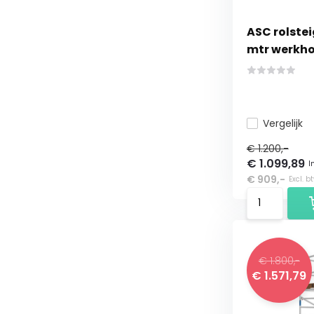
ASC rolsteig
mtr werkho
Vergelijk
€ 1.200,-
€ 1.099,89
I
€ 909,-
Excl. b
€ 1.800,-
€ 1.571,79