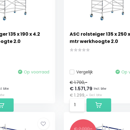
er 135 x 190 x 4.2
ASC rolsteiger 135 x 250 x
ogte 2.0
mtr werkhoogte 2.0
Op voorraad
Vergelijk
Op 
€ 1.700,-
€ 1.571,79
cl. btw
Incl. btw
€ 1.299,-
 btw
Excl. btw
€ 2.000,-