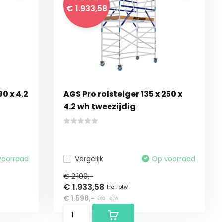
€ 1.933,58
90 x 4.2
AGS Pro rolsteiger 135 x 250 x
4.2 wh tweezijdig
voorraad
Vergelijk
Op voorraad
€ 2.100,-
€ 1.933,58
Incl. btw
€ 1.598,-
Excl. btw