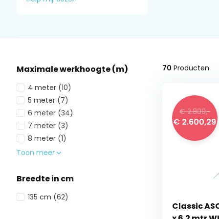
70
Producten
Maximale werkhoogte (m)
4 meter
(10)
5 meter
(7)
€ 2.800,-
6 meter
(34)
€ 2.600,29
7 meter
(3)
8 meter
(1)
Toon meer
Breedte in cm
135 cm
(62)
Classic ASC
x 6.2 mtr W