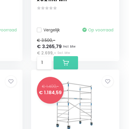
voorraad
Vergelijk
Op voorraad
€ 3.500,-
€ 3.265,79
Incl. btw
€ 2.699,-
Excl. btw
€ 1.400,-
€ 1.184,59