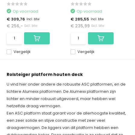
Op voorraad
Op voorraad
€ 309,76
€ 285,55
Incl. btw
Incl. btw
€ 256,-
€ 235,99
Excl. btw
Excl. btw
Vergelijk
Vergelijk
Rolsteiger platform houten deck
U vind hier onder andere de robuuste ASC platformen, en de
lichtere Alumexx platformen. De Alumexx platformen zijn
lichter en minder robuust uitgevoerd, maar hebben wel
hetzelfde draag vermogen.
Een ASC platform staat garant voor de allerhoogste kwaliteit,
een zeer solide en stijve constructie met zeer veel
draagvermogen. De liggers van dit platform hebben een
dubbewandige koker. Deze constructie is zo robuust dat ze