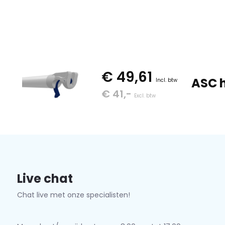
€ 49,61
ASC h
Incl. btw
€ 41,-
Excl. btw
Live chat
Chat live met onze specialisten!