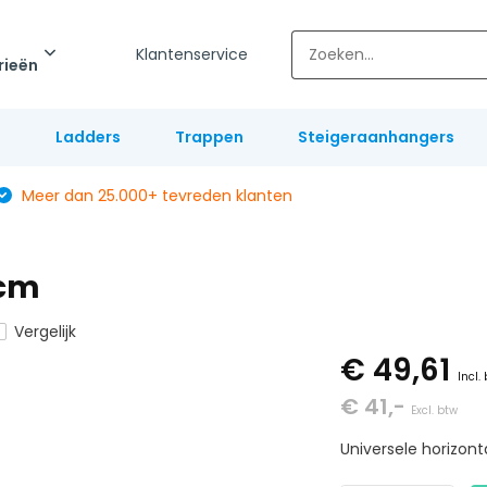
Klantenservice
rieën
l
Ladders
Trappen
Steigeraanhangers
Meer dan 25.000+ tevreden klanten
 cm
Vergelijk
€ 49,61
Incl.
€ 41,-
Excl. btw
Universele horizont