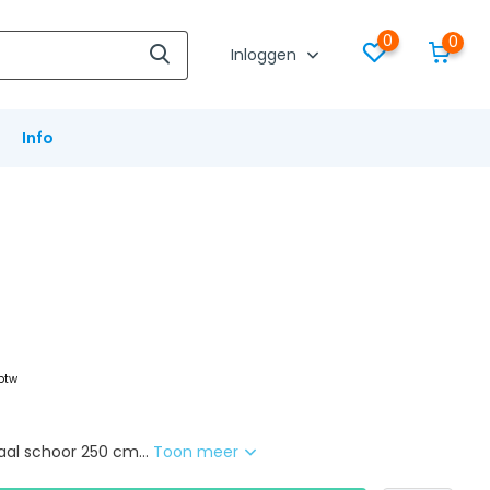
0
0
Inloggen
Info
 btw
aal schoor 250 cm...
Toon meer