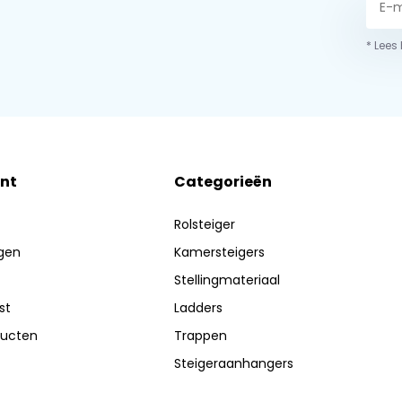
* Lees
nt
Categorieën
Rolsteiger
ngen
Kamersteigers
Stellingmateriaal
st
Ladders
ducten
Trappen
Steigeraanhangers