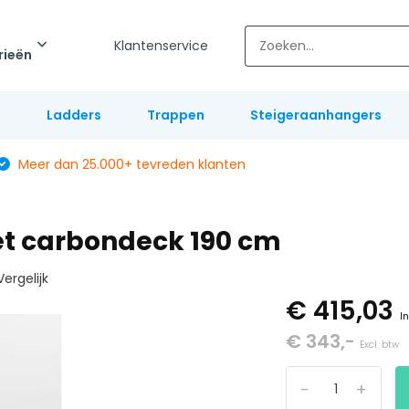
Klantenservice
rieën
l
Ladders
Trappen
Steigeraanhangers
Meer dan 25.000+ tevreden klanten
et carbondeck 190 cm
Vergelijk
€ 415,03
In
€ 343,-
Excl. btw
-
+