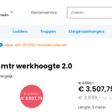
Klantenservice
rieën
l
Ladders
Trappen
Steigeraanhangers
Meer dan 25.000+ tevreden klanten
.2 mtr werkhoogte 2.0
ergelijk
€ 3.650,-
€ 3.507,
€ 3.650,-
€ 2.899,-
€ 3.507,79
Excl. b
Lengte: 3 meter