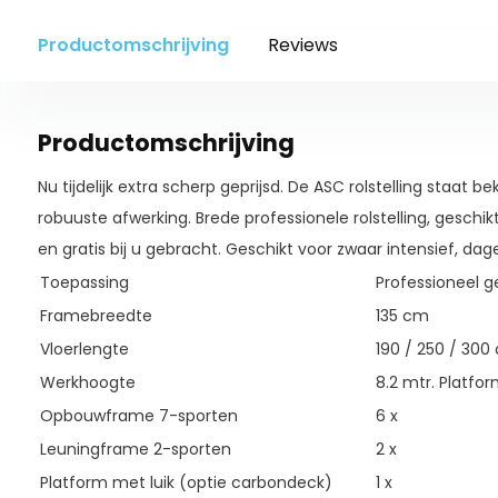
Productomschrijving
Reviews
Productomschrijving
Nu tijdelijk extra scherp geprijsd. De ASC rolstelling staat b
robuuste afwerking. Brede professionele rolstelling, geschikt
en gratis bij u gebracht. Geschikt voor zwaar intensief, dage
Toepassing
Professioneel g
Framebreedte
135 cm
Vloerlengte
190 / 250 / 300
Werkhoogte
8.2 mtr. Platfo
Opbouwframe 7-sporten
6 x
Leuningframe 2-sporten
2 x
Platform met luik (optie carbondeck)
1 x