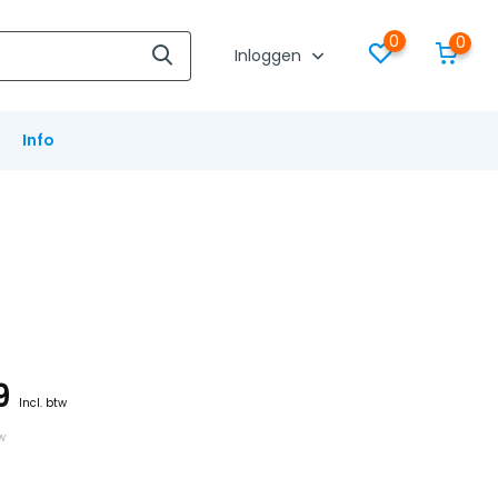
0
0
Inloggen
Info
79
Incl. btw
tw