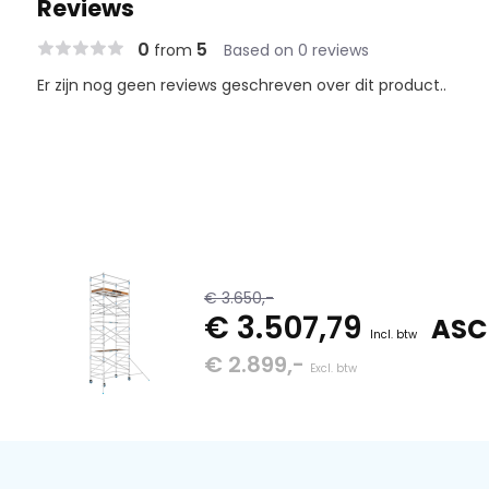
Reviews
0
5
from
Based on 0 reviews
Er zijn nog geen reviews geschreven over dit product..
€ 3.650,-
€ 3.507,79
ASC 
Incl. btw
€ 2.899,-
Excl. btw