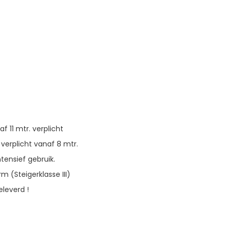
f 11 mtr. verplicht
 verplicht vanaf 8 mtr.
tensief gebruik.
m (Steigerklasse III)
eleverd !