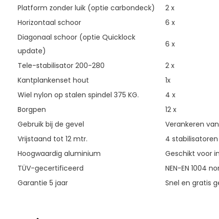
Platform zonder luik (optie carbondeck)
2 x
Horizontaal schoor
6 x
Diagonaal schoor (optie Quicklock
6 x
update)
Tele-stabilisator 200-280
2 x
Kantplankenset hout
1x
Wiel nylon op stalen spindel 375 KG.
4 x
Borgpen
12 x
Gebruik bij de gevel
Verankeren vana
Vrijstaand tot 12 mtr.
4 stabilisatoren
Hoogwaardig aluminium
Geschikt voor in
TÜV-gecertificeerd
NEN-EN 1004 nor
Garantie 5 jaar
Snel en gratis g