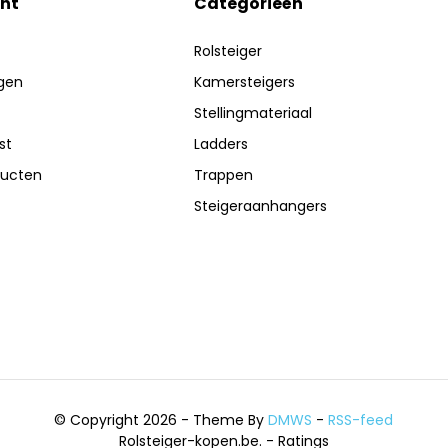
nt
Categorieën
Rolsteiger
ngen
Kamersteigers
Stellingmateriaal
st
Ladders
ducten
Trappen
Steigeraanhangers
© Copyright 2026 - Theme By
DMWS
-
RSS-feed
Rolsteiger-kopen.be.
- Ratings