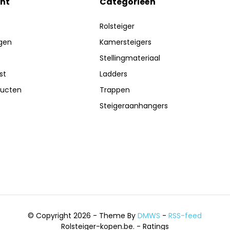
nt
Categorieën
Rolsteiger
ngen
Kamersteigers
Stellingmateriaal
st
Ladders
ducten
Trappen
Steigeraanhangers
© Copyright 2026 - Theme By
DMWS
-
RSS-feed
Rolsteiger-kopen.be.
- Ratings