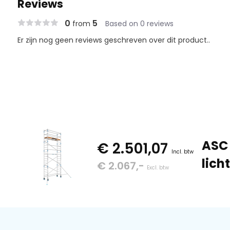
Reviews
0
5
from
Based on 0 reviews
Er zijn nog geen reviews geschreven over dit product..
ASC 
€ 2.501,07
Incl. btw
lich
€ 2.067,-
Excl. btw