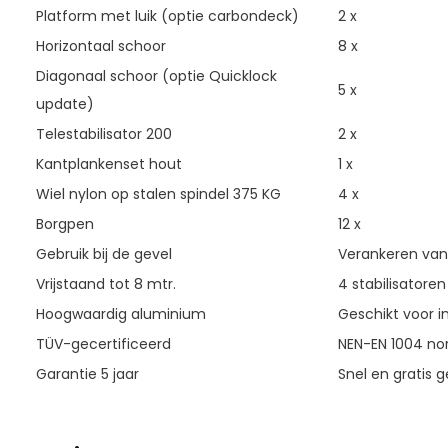
Platform met luik (optie carbondeck)
2 x
Horizontaal schoor
8 x
Diagonaal schoor (optie Quicklock
5 x
update)
Telestabilisator 200
2 x
Kantplankenset hout
1 x
Wiel nylon op stalen spindel 375 KG
4 x
Borgpen
12 x
Gebruik bij de gevel
Verankeren vana
Vrijstaand tot 8 mtr.
4 stabilisatoren
Hoogwaardig aluminium
Geschikt voor in
TÜV-gecertificeerd
NEN-EN 1004 nor
Garantie 5 jaar
Snel en gratis g