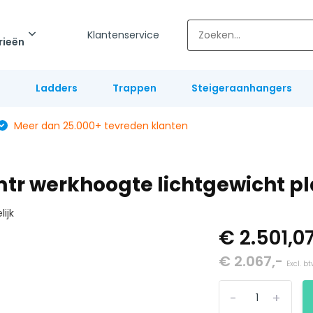
Klantenservice
rieën
l
Ladders
Trappen
Steigeraanhangers
Meer dan 25.000+ tevreden klanten
2 mtr werkhoogte lichtgewicht p
lijk
€ 2.501,0
€ 2.067,-
Excl. b
-
+