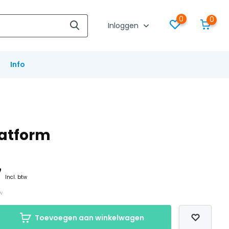
0
0
Inloggen
Info
latform
7
Incl. btw
tw
Toevoegen aan winkelwagen