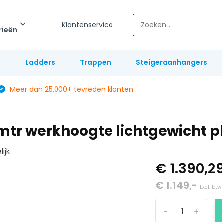
Klantenservice
rieën
l
Ladders
Trappen
Steigeraanhangers
Meer dan 25.000+ tevreden klanten
2 mtr werkhoogte lichtgewicht 
lijk
€ 1.390,2
€ 1.149,-
Excl. btw
-
+