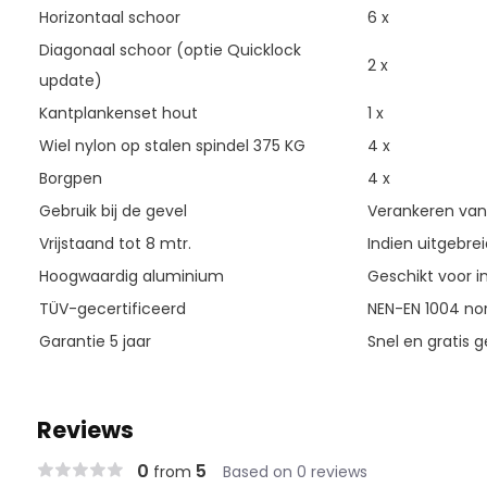
Horizontaal schoor
6 x
Diagonaal schoor (optie Quicklock
2 x
update)
Kantplankenset hout
1 x
Wiel nylon op stalen spindel 375 KG
4 x
Borgpen
4 x
Gebruik bij de gevel
Verankeren vana
Vrijstaand tot 8 mtr.
Indien uitgebre
Hoogwaardig aluminium
Geschikt voor in
TÜV-gecertificeerd
NEN-EN 1004 nor
Garantie 5 jaar
Snel en gratis g
Reviews
0
5
from
Based on 0 reviews