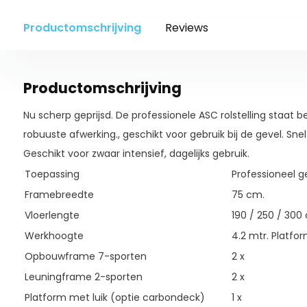
Productomschrijving
Reviews
Productomschrijving
Nu scherp geprijsd. De professionele ASC rolstelling staat b
robuuste afwerking., geschikt voor gebruik bij de gevel. Snel
Geschikt voor zwaar intensief, dagelijks gebruik.
Toepassing
Professioneel g
Framebreedte
75 cm.
Vloerlengte
190 / 250 / 300
Werkhoogte
4.2 mtr. Platfo
Opbouwframe 7-sporten
2 x
Leuningframe 2-sporten
2 x
Platform met luik (optie carbondeck)
1 x