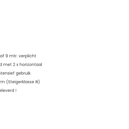
f 9 mtr. verplicht
id met 2 x horizontaal
tensief gebruik.
m (Steigerklasse III)
eleverd !