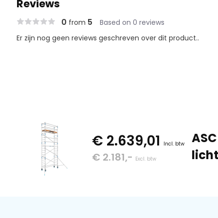
Reviews
0
5
from
Based on 0 reviews
Er zijn nog geen reviews geschreven over dit product..
ASC 
€ 2.639,01
Incl. btw
lich
€ 2.181,-
Excl. btw