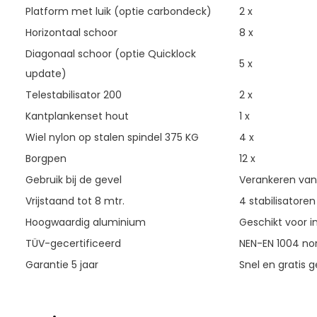
Platform met luik (optie carbondeck)
2 x
Horizontaal schoor
8 x
Diagonaal schoor (optie Quicklock
5 x
update)
Telestabilisator 200
2 x
Kantplankenset hout
1 x
Wiel nylon op stalen spindel 375 KG
4 x
Borgpen
12 x
Gebruik bij de gevel
Verankeren vana
Vrijstaand tot 8 mtr.
4 stabilisatoren
Hoogwaardig aluminium
Geschikt voor in
TÜV-gecertificeerd
NEN-EN 1004 nor
Garantie 5 jaar
Snel en gratis g