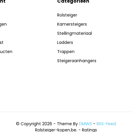
nt
Categorieën
Rolsteiger
ngen
Kamersteigers
Stellingmateriaal
st
Ladders
ducten
Trappen
Steigeraanhangers
© Copyright 2026 - Theme By
DMWS
-
RSS-feed
Rolsteiger-kopen.be.
- Ratings