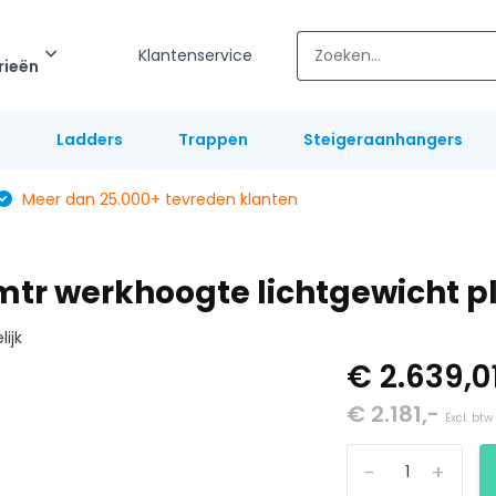
Klantenservice
rieën
l
Ladders
Trappen
Steigeraanhangers
Meer dan 25.000+ tevreden klanten
2 mtr werkhoogte lichtgewicht 
lijk
€ 2.639,0
€ 2.181,-
Excl. btw
-
+