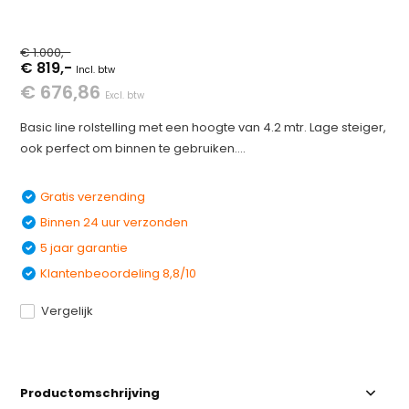
€ 1.000,-
€ 819,-
Incl. btw
€ 676,86
Excl. btw
Basic line rolstelling met een hoogte van 4.2 mtr. Lage steiger,
ook perfect om binnen te gebruiken....
Gratis verzending
Binnen 24 uur verzonden
5 jaar garantie
Klantenbeoordeling 8,8/10
Vergelijk
Productomschrijving