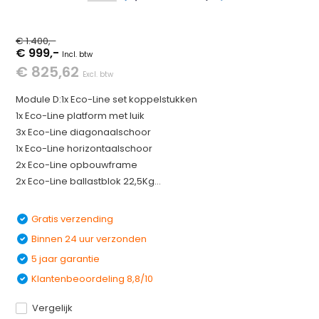
€ 1.400,-
€ 999,-
Incl. btw
€ 825,62
Excl. btw
Module D:1x Eco-Line set koppelstukken
1x Eco-Line platform met luik
3x Eco-Line diagonaalschoor
1x Eco-Line horizontaalschoor
2x Eco-Line opbouwframe
2x Eco-Line ballastblok 22,5Kg...
Gratis verzending
Binnen 24 uur verzonden
5 jaar garantie
Klantenbeoordeling 8,8/10
Vergelijk