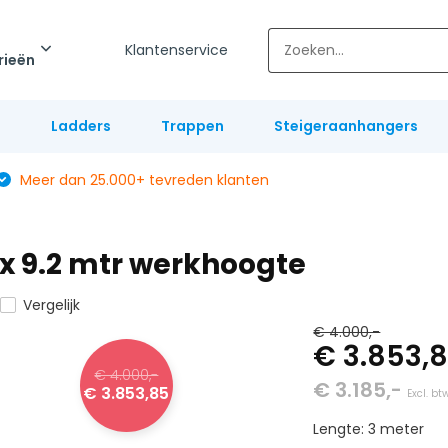
Klantenservice
rieën
l
Ladders
Trappen
Steigeraanhangers
Meer dan 25.000+ tevreden klanten
0 x 9.2 mtr werkhoogte
Vergelijk
€ 4.000,-
€ 3.853,
€ 4.000,-
€ 3.185,-
€ 3.853,85
Excl. bt
Lengte: 3 meter