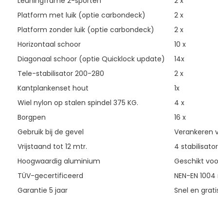
Leuningframe 2-sporten
2 x
Platform met luik (optie carbondeck)
2 x
Platform zonder luik (optie carbondeck)
2 x
Horizontaal schoor
10 x
Diagonaal schoor (optie Quicklock update)
14x
Tele-stabilisator 200-280
2 x
Kantplankenset hout
1x
Wiel nylon op stalen spindel 375 KG.
4 x
Borgpen
16 x
Gebruik bij de gevel
Verankeren va
Vrijstaand tot 12 mtr.
4 stabilisato
Hoogwaardig aluminium
Geschikt voor
TÜV-gecertificeerd
NEN-EN 1004 n
Garantie 5 jaar
Snel en grati