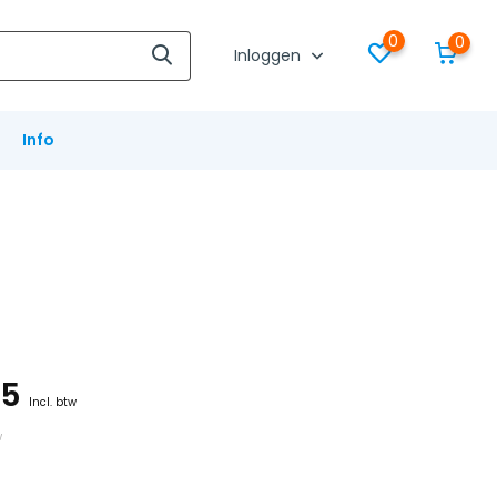
0
0
Inloggen
Info
85
Incl. btw
w