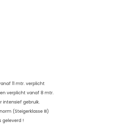
naf 11 mtr. verplicht
ren verplicht vanaf 8 mtr.
 intensief gebruik.
orm (Steigerklasse III)
s geleverd !