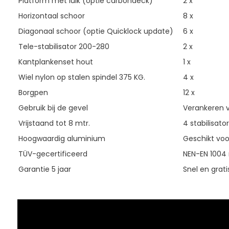
Platform met luik (optie carbondeck)
2 x
Horizontaal schoor
8 x
Diagonaal schoor (optie Quicklock update)
6 x
Tele-stabilisator 200-280
2 x
Kantplankenset hout
1 x
Wiel nylon op stalen spindel 375 KG.
4 x
Borgpen
12 x
Gebruik bij de gevel
Verankeren v
Vrijstaand tot 8 mtr.
4 stabilisato
Hoogwaardig aluminium
Geschikt voor
TÜV-gecertificeerd
NEN-EN 1004 n
Garantie 5 jaar
Snel en grati