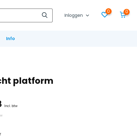
0
0
Inloggen
Info
icht platform
8
Incl. btw
tw
r