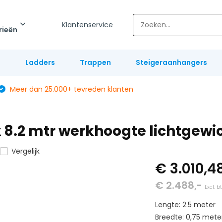
Klantenservice
rieën
l
Ladders
Trappen
Steigeraanhangers
Meer dan 25.000+ tevreden klanten
0 x 8.2 mtr werkhoogte lichtgew
Vergelijk
€ 3.010,4
€ 2.488,-
Excl. b
Lengte: 2.5 meter
Breedte: 0,75 mete