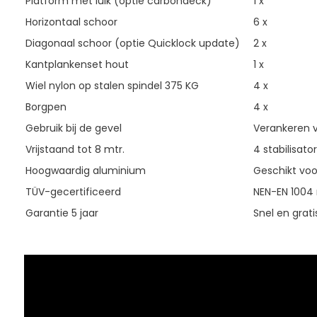
Platform met luik (optie carbondeck)
1 x
Horizontaal schoor
6 x
Diagonaal schoor (optie Quicklock update)
2 x
Kantplankenset hout
1 x
Wiel nylon op stalen spindel 375 KG
4 x
Borgpen
4 x
Gebruik bij de gevel
Verankeren v
Vrijstaand tot 8 mtr.
4 stabilisato
Hoogwaardig aluminium
Geschikt voor
TÜV-gecertificeerd
NEN-EN 1004 n
Garantie 5 jaar
Snel en grati