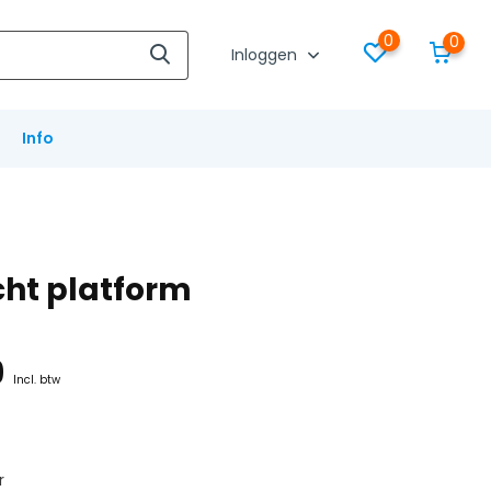
0
0
Inloggen
Info
icht platform
9
Incl. btw
r