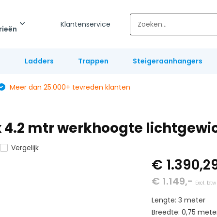
Klantenservice
rieën
l
Ladders
Trappen
Steigeraanhangers
Meer dan 25.000+ tevreden klanten
0 x 4.2 mtr werkhoogte lichtgew
Vergelijk
€ 1.390,2
€ 1.149,-
Excl. btw
Lengte: 3 meter
Breedte: 0,75 mete