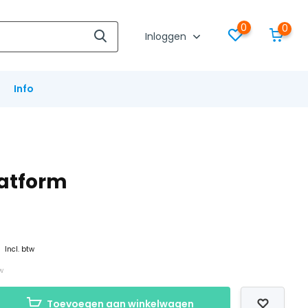
0
0
Inloggen
Info
latform
0
Incl. btw
tw
Toevoegen aan winkelwagen