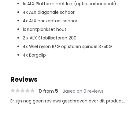
1x ALX Platform met luik (optie carbondeck)
4x ALX diagonale schoor
4x ALX horizontaal schoor
1x Kantplankset hout
2 x ALX Stabilisatoren 200
4x Wiel nylon B/G op stalen spindel 375KG
4x Borgclip
Reviews
0
5
from
Based on 0 reviews
Er zijn nog geen reviews geschreven over dit product..