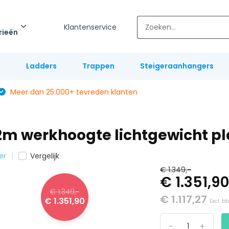
Klantenservice
rieën
l
Ladders
Trappen
Steigeraanhangers
Meer dan 25.000+ tevreden klanten
5,2m werkhoogte lichtgewicht p
er
Vergelijk
€ 1.349,-
€ 1.351,9
€ 1.349,-
€ 1.117,27
€ 1.351,90
Excl. b
-
+