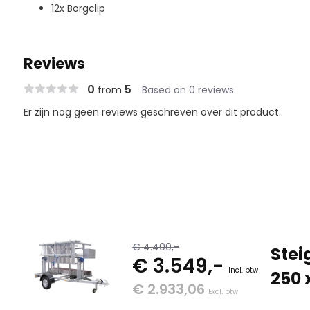
12x Borgclip
Reviews
0
5
from
Based on 0 reviews
Er zijn nog geen reviews geschreven over dit product..
€ 4.400,-
Stei
€ 3.549,-
Incl. btw
250 
€ 2.933,06
Excl. btw