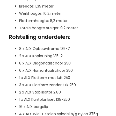
Breedte: 1,35 meter
Werkhoogte: 10,2 meter
Platformhoogte: 8,2 meter
Totale hoogte steiger: 9,2 meter
Rolstelling onderdelen:
8 x ALX Opbouwframe 135-7
2 x ALX Kopleuning 135-2
8 x ALX Diagonaalschoor 250
6 x ALX Horizontaalschoor 250
1 x ALX Platform met luik 250
3 x ALX Platform zonder luik 250
2 x ALX Stabilisator 2.80
1 x ALX Kantplankset 135×250
16 x ALX borgclip
4 x ALX Wiel + stalen spindel b/g nylon 375g