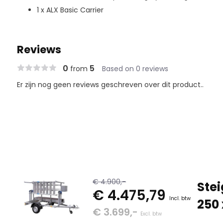
1 x ALX Basic Carrier
Reviews
0
5
from
Based on 0 reviews
Er zijn nog geen reviews geschreven over dit product..
€ 4.900,-
Stei
€ 4.475,79
Incl. btw
250 
€ 3.699,-
Excl. btw