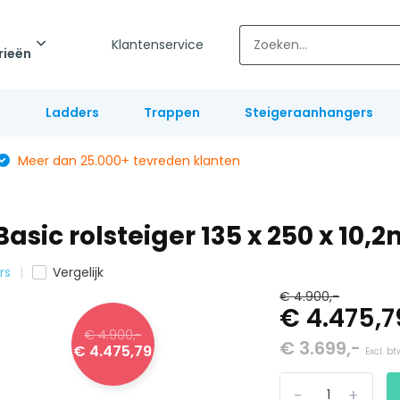
Klantenservice
rieën
l
Ladders
Trappen
Steigeraanhangers
Meer dan 25.000+ tevreden klanten
sic rolsteiger 135 x 250 x 10,
rs
Vergelijk
€ 4.900,-
€ 4.475,
€ 4.900,-
€ 3.699,-
€ 4.475,79
Excl. bt
-
+