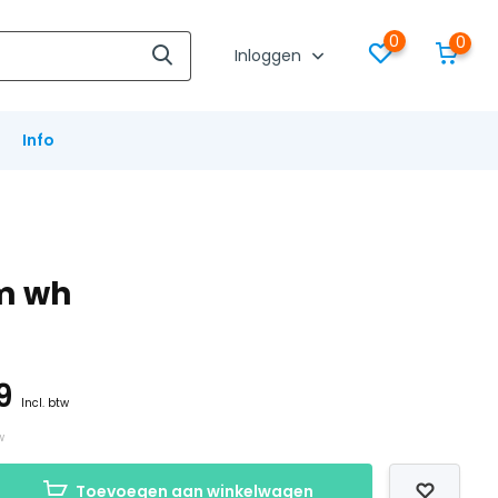
0
0
Inloggen
Info
2m wh
79
Incl. btw
w
Toevoegen aan winkelwagen