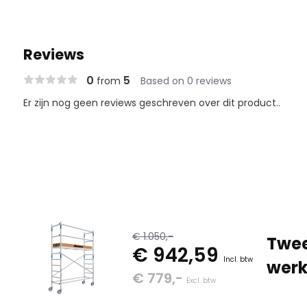
Reviews
0
5
from
Based on 0 reviews
Er zijn nog geen reviews geschreven over dit product..
€ 1.050,-
Twee
€ 942,59
Incl. btw
werk
€ 779,-
Excl. btw