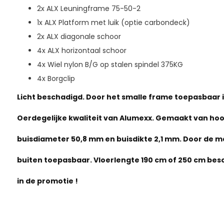
2x ALX Leuningframe 75-50-2
1x ALX Platform met luik (optie carbondeck)
2x ALX diagonale schoor
4x ALX horizontaal schoor
4x Wiel nylon B/G op stalen spindel 375KG
4x Borgclip
Licht beschadigd. Door het smalle frame toepasbaar in
Oerdegelijke kwaliteit van Alumexx. Gemaakt van ho
buisdiameter 50,8 mm en buisdikte 2,1 mm. Door de m
buiten toepasbaar. Vloerlengte 190 cm of 250 cm besc
in de promotie !