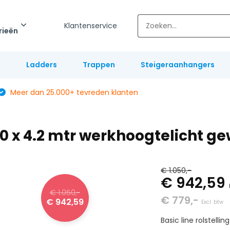
Klantenservice
rieën
l
Ladders
Trappen
Steigeraanhangers
Meer dan 25.000+ tevreden klanten
0 x 4.2 mtr werkhoogtelicht ge
€ 1.050,-
€ 942,59
€ 1.050,-
€ 779,-
€ 942,59
Excl. btw
Basic line rolstell