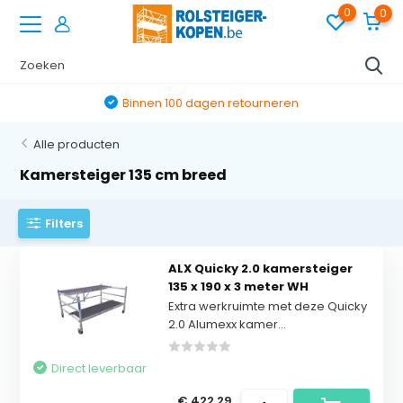
0
0
Binnen 100 dagen retourneren
Alle producten
Kamersteiger 135 cm breed
Filters
ALX Quicky 2.0 kamersteiger
135 x 190 x 3 meter WH
Extra werkruimte met deze Quicky
2.0 Alumexx kamer...
Direct leverbaar
€ 422,29