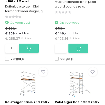
x 100 x 2.5 met...
Multifunctioneel is het juiste
Kofferbaksteiger ! Klein
woord voor deze a...
formaat kamersteiger, g...
Op voorraad
Op voorraad
€ 360,-
€ 190,-
€ 309,-
€ 149,-
Incl. btw
Incl. btw
€ 255,37
€ 123,14
Excl. btw
Excl. btw
Vergelijk
Vergelijk
Rolsteiger Basic 75 x 250 x
Rolsteiger Basic 90 x 250 x