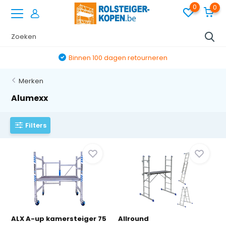
0
0
Binnen 100 dagen retourneren
Merken
Alumexx
Filters
ALX A-up kamersteiger 75
Allround