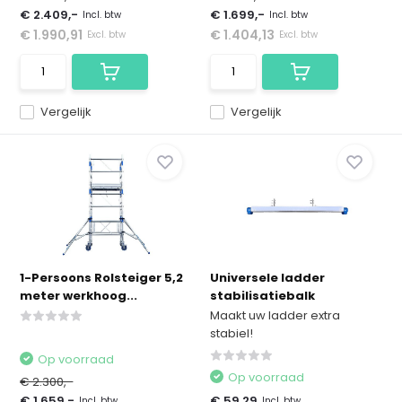
€ 2.409,-
€ 1.699,-
Incl. btw
Incl. btw
€ 1.990,91
€ 1.404,13
Excl. btw
Excl. btw
Vergelijk
Vergelijk
1-Persoons Rolsteiger 5,2
Universele ladder
meter werkhoog...
stabilisatiebalk
Maakt uw ladder extra
stabiel!
Op voorraad
Op voorraad
€ 2.300,-
€ 1.659,-
€ 59,29
Incl. btw
Incl. btw